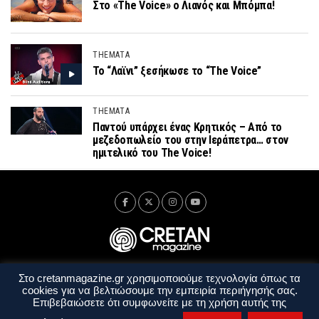
Στο «The Voice» ο Λιανός και Μπόμπα!
THEMATA
Το “Λαϊνι” ξεσήκωσε το “The Voice”
THEMATA
Παντού υπάρχει ένας Κρητικός – Από το
μεζεδοπωλείο του στην Ιεράπετρα… στον
ημιτελικό του The Voice!
Στο cretanmagazine.gr χρησιμοποιούμε τεχνολογία όπως τα
Ταυτότητα
Πολιτική Απορρήτου
Όροι Χρήσης
cookies για να βελτιώσουμε την εμπειρία περιήγησής σας.
Όροι και Προϋποθέσεις
Επιβεβαιώσετε ότι συμφωνείτε με τη χρήση αυτής της
Copyright © 2014 - 2026 Cretanmagazine. All rights reserved. by
j. bitsakakis