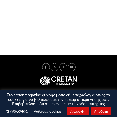
Στο cretanmagazine.gr χρησιμοποιούμε τεχνολογία όπως τα
Ταυτότητα
Πολιτική Απορρήτου
Όροι Χρήσης
cookies για να βελτιώσουμε την εμπειρία περιήγησής σας.
Όροι και Προϋποθέσεις
Επιβεβαιώσετε ότι συμφωνείτε με τη χρήση αυτής της
Copyright © 2014 - 2026 Cretanmagazine. All rights reserved. by
j. bitsakakis
τεχνολογίας.
Ρυθμίσεις Cookies
Απόρριψη
Αποδοχή