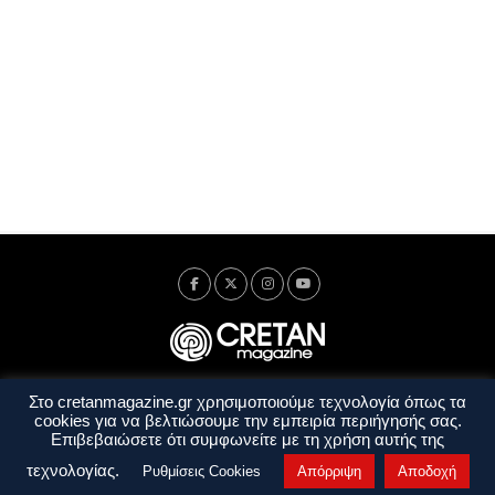
Στο cretanmagazine.gr χρησιμοποιούμε τεχνολογία όπως τα
Ταυτότητα
Πολιτική Απορρήτου
Όροι Χρήσης
cookies για να βελτιώσουμε την εμπειρία περιήγησής σας.
Όροι και Προϋποθέσεις
Επιβεβαιώσετε ότι συμφωνείτε με τη χρήση αυτής της
Copyright © 2014 - 2026 Cretanmagazine. All rights reserved. by
j. bitsakakis
τεχνολογίας.
Ρυθμίσεις Cookies
Απόρριψη
Αποδοχή