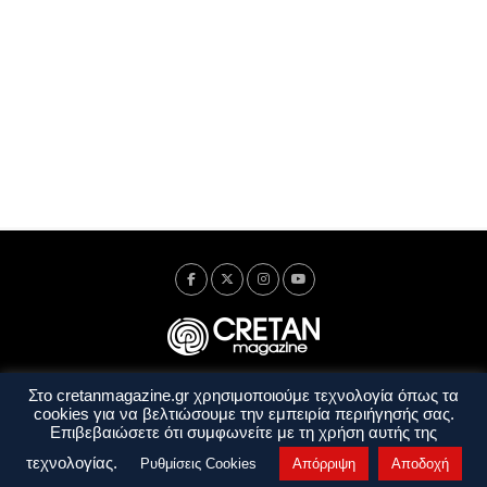
Στο cretanmagazine.gr χρησιμοποιούμε τεχνολογία όπως τα
Ταυτότητα
Πολιτική Απορρήτου
Όροι Χρήσης
cookies για να βελτιώσουμε την εμπειρία περιήγησής σας.
Όροι και Προϋποθέσεις
Επιβεβαιώσετε ότι συμφωνείτε με τη χρήση αυτής της
Copyright © 2014 - 2026 Cretanmagazine. All rights reserved. by
j. bitsakakis
τεχνολογίας.
Ρυθμίσεις Cookies
Απόρριψη
Αποδοχή