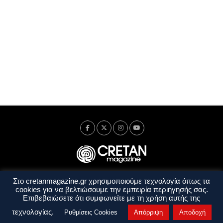
Στο cretanmagazine.gr χρησιμοποιούμε τεχνολογία όπως τα
Ταυτότητα
Πολιτική Απορρήτου
Όροι Χρήσης
cookies για να βελτιώσουμε την εμπειρία περιήγησής σας.
Όροι και Προϋποθέσεις
Επιβεβαιώσετε ότι συμφωνείτε με τη χρήση αυτής της
Copyright © 2014 - 2026 Cretanmagazine. All rights reserved. by
j. bitsakakis
τεχνολογίας.
Ρυθμίσεις Cookies
Απόρριψη
Αποδοχή