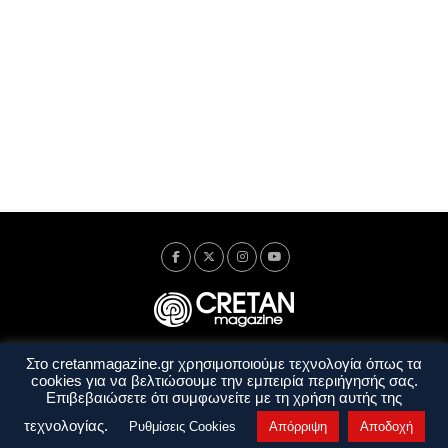
Στο cretanmagazine.gr χρησιμοποιούμε τεχνολογία όπως τα
Ταυτότητα
Πολιτική Απορρήτου
Όροι Χρήσης
cookies για να βελτιώσουμε την εμπειρία περιήγησής σας.
Όροι και Προϋποθέσεις
Επιβεβαιώσετε ότι συμφωνείτε με τη χρήση αυτής της
Copyright © 2014 - 2026 Cretanmagazine. All rights reserved. by
j. bitsakakis
τεχνολογίας.
Ρυθμίσεις Cookies
Απόρριψη
Αποδοχή