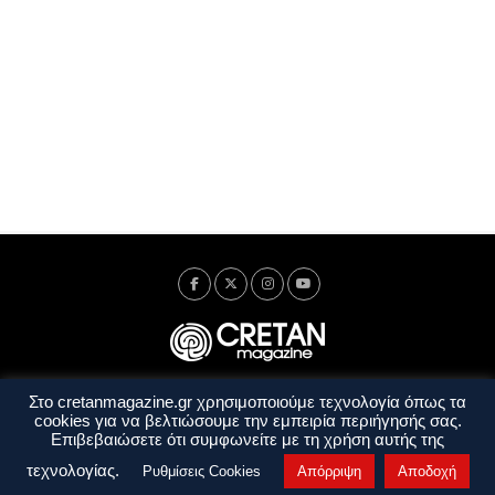
Στο cretanmagazine.gr χρησιμοποιούμε τεχνολογία όπως τα
Ταυτότητα
Πολιτική Απορρήτου
Όροι Χρήσης
cookies για να βελτιώσουμε την εμπειρία περιήγησής σας.
Όροι και Προϋποθέσεις
Επιβεβαιώσετε ότι συμφωνείτε με τη χρήση αυτής της
Copyright © 2014 - 2026 Cretanmagazine. All rights reserved. by
j. bitsakakis
τεχνολογίας.
Ρυθμίσεις Cookies
Απόρριψη
Αποδοχή