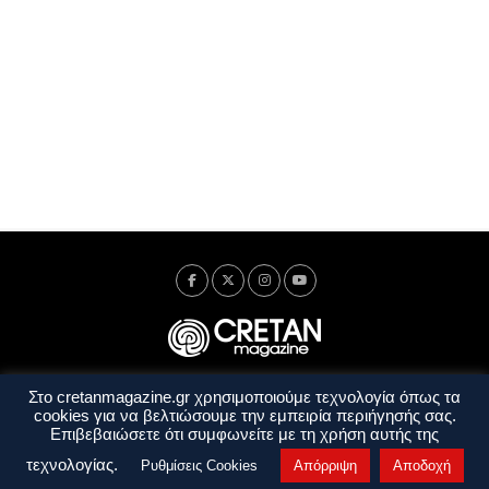
Στο cretanmagazine.gr χρησιμοποιούμε τεχνολογία όπως τα
Ταυτότητα
Πολιτική Απορρήτου
Όροι Χρήσης
cookies για να βελτιώσουμε την εμπειρία περιήγησής σας.
Όροι και Προϋποθέσεις
Επιβεβαιώσετε ότι συμφωνείτε με τη χρήση αυτής της
Copyright © 2014 - 2026 Cretanmagazine. All rights reserved. by
j. bitsakakis
τεχνολογίας.
Ρυθμίσεις Cookies
Απόρριψη
Αποδοχή