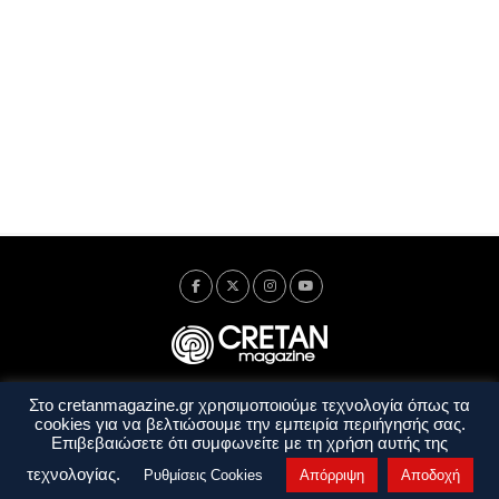
Στο cretanmagazine.gr χρησιμοποιούμε τεχνολογία όπως τα
Ταυτότητα
Πολιτική Απορρήτου
Όροι Χρήσης
cookies για να βελτιώσουμε την εμπειρία περιήγησής σας.
Όροι και Προϋποθέσεις
Επιβεβαιώσετε ότι συμφωνείτε με τη χρήση αυτής της
Copyright © 2014 - 2026 Cretanmagazine. All rights reserved. by
j. bitsakakis
τεχνολογίας.
Ρυθμίσεις Cookies
Απόρριψη
Αποδοχή