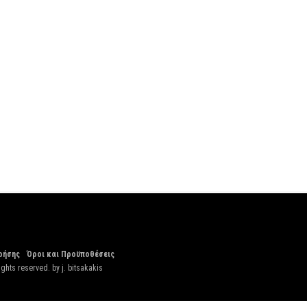
ρήσης
Όροι και Προϋποθέσεις
ights reserved. by
j. bitsakakis