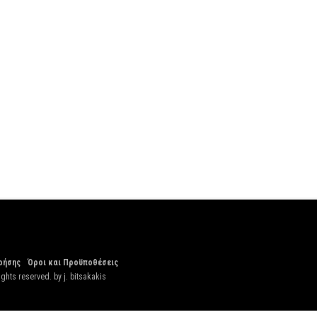
ρήσης
Όροι και Προϋποθέσεις
ights reserved. by
j. bitsakakis