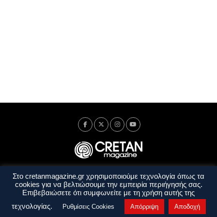
Στο cretanmagazine.gr χρησιμοποιούμε τεχνολογία όπως τα
Ταυτότητα
Πολιτική Απορρήτου
Όροι Χρήσης
cookies για να βελτιώσουμε την εμπειρία περιήγησής σας.
Όροι και Προϋποθέσεις
Επιβεβαιώσετε ότι συμφωνείτε με τη χρήση αυτής της
Copyright © 2014 - 2026 Cretanmagazine. All rights reserved. by
j. bitsakakis
τεχνολογίας.
Ρυθμίσεις Cookies
Απόρριψη
Αποδοχή