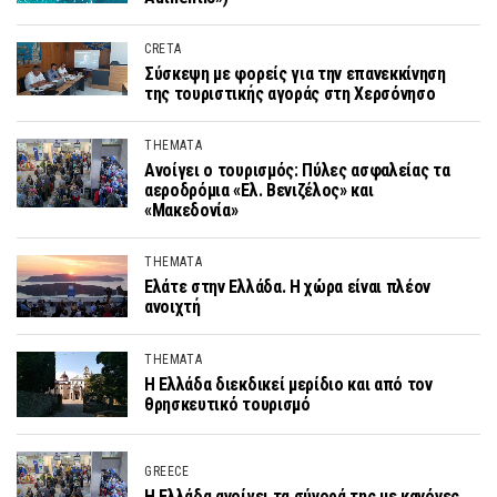
CRETA
Σύσκεψη με φορείς για την επανεκκίνηση
της τουριστικής αγοράς στη Χερσόνησο
THEMATA
Ανοίγει ο τουρισμός: Πύλες ασφαλείας τα
αεροδρόμια «Ελ. Βενιζέλος» και
«Μακεδονία»
THEMATA
Ελάτε στην Ελλάδα. Η χώρα είναι πλέον
ανοιχτή
THEMATA
Η Ελλάδα διεκδικεί μερίδιο και από τον
θρησκευτικό τουρισμό
GREECE
Η Ελλάδα ανοίγει τα σύνορά της με κανόνες