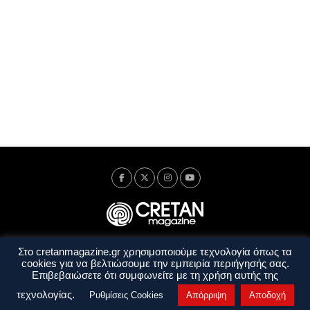
Στο cretanmagazine.gr χρησιμοποιούμε τεχνολογία όπως τα
Ταυτότητα
Πολιτική Απορρήτου
Όροι Χρήσης
cookies για να βελτιώσουμε την εμπειρία περιήγησής σας.
Όροι και Προϋποθέσεις
Επιβεβαιώσετε ότι συμφωνείτε με τη χρήση αυτής της
Copyright © 2014 - 2026 Cretanmagazine. All rights reserved. by
j. bitsakakis
τεχνολογίας.
Ρυθμίσεις Cookies
Απόρριψη
Αποδοχή