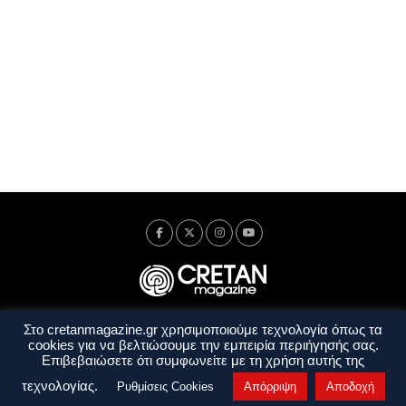
Στο cretanmagazine.gr χρησιμοποιούμε τεχνολογία όπως τα
Ταυτότητα
Πολιτική Απορρήτου
Όροι Χρήσης
cookies για να βελτιώσουμε την εμπειρία περιήγησής σας.
Όροι και Προϋποθέσεις
Επιβεβαιώσετε ότι συμφωνείτε με τη χρήση αυτής της
Copyright © 2014 - 2026 Cretanmagazine. All rights reserved. by
j. bitsakakis
τεχνολογίας.
Ρυθμίσεις Cookies
Απόρριψη
Αποδοχή