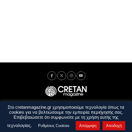
Στο cretanmagazine.gr χρησιμοποιούμε τεχνολογία όπως τα
Ταυτότητα
Πολιτική Απορρήτου
Όροι Χρήσης
cookies για να βελτιώσουμε την εμπειρία περιήγησής σας.
Όροι και Προϋποθέσεις
Επιβεβαιώσετε ότι συμφωνείτε με τη χρήση αυτής της
Copyright © 2014 - 2026 Cretanmagazine. All rights reserved. by
j. bitsakakis
τεχνολογίας.
Ρυθμίσεις Cookies
Απόρριψη
Αποδοχή