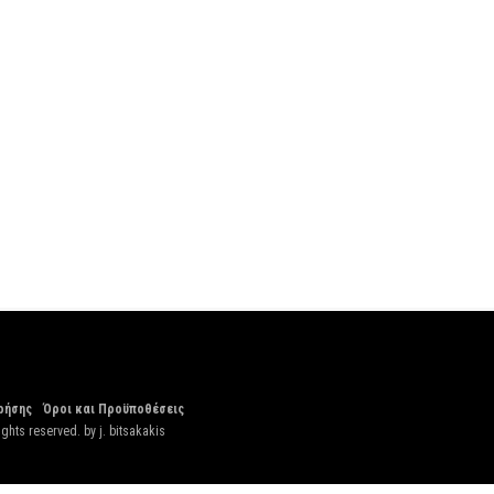
ρήσης
Όροι και Προϋποθέσεις
ights reserved. by
j. bitsakakis