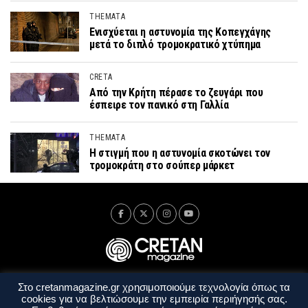
THEMATA
Ενισχύεται η αστυνομία της Κοπεγχάγης
μετά το διπλό τρομοκρατικό χτύπημα
CRETA
Από την Κρήτη πέρασε το ζευγάρι που
έσπειρε τον πανικό στη Γαλλία
THEMATA
Η στιγμή που η αστυνομία σκοτώνει τον
τρομοκράτη στο σούπερ μάρκετ
Στο cretanmagazine.gr χρησιμοποιούμε τεχνολογία όπως τα
Ταυτότητα
Πολιτική Απορρήτου
Όροι Χρήσης
cookies για να βελτιώσουμε την εμπειρία περιήγησής σας.
Όροι και Προϋποθέσεις