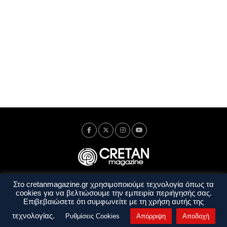
Στο cretanmagazine.gr χρησιμοποιούμε τεχνολογία όπως τα
Ταυτότητα
Πολιτική Απορρήτου
Όροι Χρήσης
cookies για να βελτιώσουμε την εμπειρία περιήγησής σας.
Όροι και Προϋποθέσεις
Επιβεβαιώσετε ότι συμφωνείτε με τη χρήση αυτής της
Copyright © 2014 - 2026 Cretanmagazine. All rights reserved. by
j. bitsakakis
τεχνολογίας.
Ρυθμίσεις Cookies
Απόρριψη
Αποδοχή