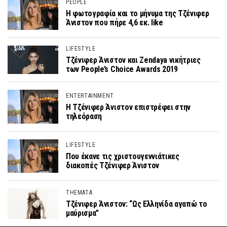
PEOPLE
Η φωτογραφία και το μήνυμα της Τζένιφερ
Άνιστον που πήρε 4,6 εκ. like
LIFESTYLE
Τζένιφερ Άνιστον και Zendaya νικήτριες
των People’s Choice Awards 2019
ENTERTAINMENT
Η Τζένιφερ Άνιστον επιστρέφει στην
τηλεόραση
LIFESTYLE
Που έκανε τις χριστουγεννιάτικες
διακοπές Τζένιφερ Άνιστον
THEMATA
Τζένιφερ Άνιστον: “Ως Ελληνίδα αγαπώ το
μαύρισμα”