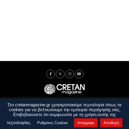
Στο cretanmagazine.gr χρησιμοποιούμε τεχνολογία όπως τα
Ταυτότητα
Πολιτική Απορρήτου
Όροι Χρήσης
cookies για να βελτιώσουμε την εμπειρία περιήγησής σας.
Όροι και Προϋποθέσεις
Επιβεβαιώσετε ότι συμφωνείτε με τη χρήση αυτής της
Copyright © 2014 - 2026 Cretanmagazine. All rights reserved. by
j. bitsakakis
τεχνολογίας.
Ρυθμίσεις Cookies
Απόρριψη
Αποδοχή