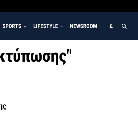
SPORTS
LIFESTYLE
NEWSROOM
εκτύπωσης"
ης