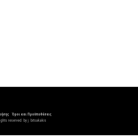
ρήσης
Όροι και Προϋποθέσεις
ights reserved. by
j. bitsakakis