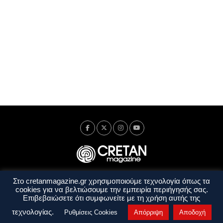
Στο cretanmagazine.gr χρησιμοποιούμε τεχνολογία όπως τα
Ταυτότητα
Πολιτική Απορρήτου
Όροι Χρήσης
cookies για να βελτιώσουμε την εμπειρία περιήγησής σας.
Όροι και Προϋποθέσεις
Επιβεβαιώσετε ότι συμφωνείτε με τη χρήση αυτής της
Copyright © 2014 - 2026 Cretanmagazine. All rights reserved. by
j. bitsakakis
τεχνολογίας.
Ρυθμίσεις Cookies
Απόρριψη
Αποδοχή