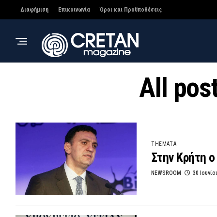
Διαφήμιση
Επικοινωνία
Όροι και Προϋποθέσεις
All pos
THEMATA
Στην Κρήτη ο
NEWSROOM
30 Ιουνίο