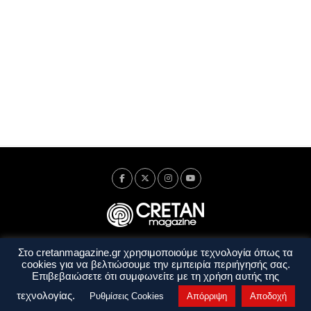
Στο cretanmagazine.gr χρησιμοποιούμε τεχνολογία όπως τα
Ταυτότητα
Πολιτική Απορρήτου
Όροι Χρήσης
cookies για να βελτιώσουμε την εμπειρία περιήγησής σας.
Όροι και Προϋποθέσεις
Επιβεβαιώσετε ότι συμφωνείτε με τη χρήση αυτής της
Copyright © 2014 - 2026 Cretanmagazine. All rights reserved. by
j. bitsakakis
τεχνολογίας.
Ρυθμίσεις Cookies
Απόρριψη
Αποδοχή