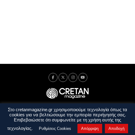
Στο cretanmagazine.gr χρησιμοποιούμε τεχνολογία όπως τα
Ταυτότητα
Πολιτική Απορρήτου
Όροι Χρήσης
cookies για να βελτιώσουμε την εμπειρία περιήγησής σας.
Όροι και Προϋποθέσεις
Επιβεβαιώσετε ότι συμφωνείτε με τη χρήση αυτής της
Copyright © 2014 - 2026 Cretanmagazine. All rights reserved. by
j. bitsakakis
τεχνολογίας.
Ρυθμίσεις Cookies
Απόρριψη
Αποδοχή