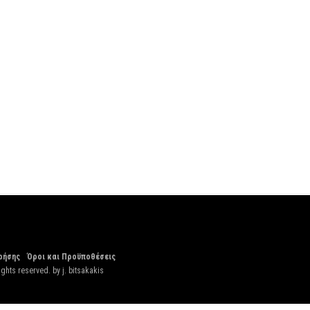
ρήσης
Όροι και Προϋποθέσεις
ights reserved. by
j. bitsakakis