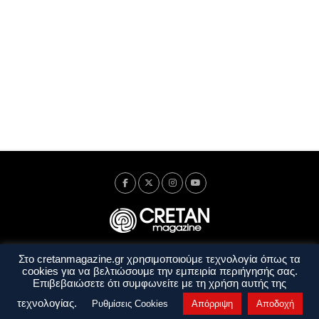
Στο cretanmagazine.gr χρησιμοποιούμε τεχνολογία όπως τα
Ταυτότητα
Πολιτική Απορρήτου
Όροι Χρήσης
cookies για να βελτιώσουμε την εμπειρία περιήγησής σας.
Όροι και Προϋποθέσεις
Επιβεβαιώσετε ότι συμφωνείτε με τη χρήση αυτής της
Copyright © 2014 - 2026 Cretanmagazine. All rights reserved. by
j. bitsakakis
τεχνολογίας.
Ρυθμίσεις Cookies
Απόρριψη
Αποδοχή