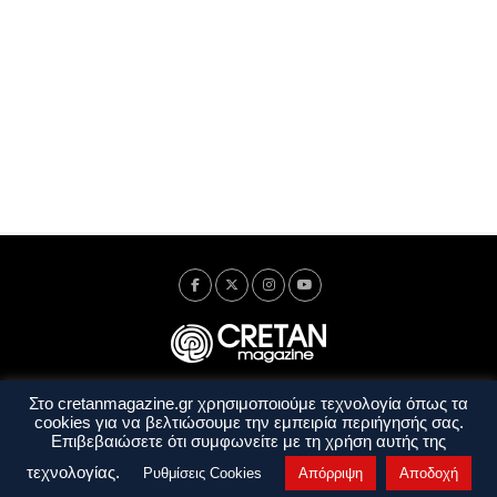
Στο cretanmagazine.gr χρησιμοποιούμε τεχνολογία όπως τα
Ταυτότητα
Πολιτική Απορρήτου
Όροι Χρήσης
cookies για να βελτιώσουμε την εμπειρία περιήγησής σας.
Όροι και Προϋποθέσεις
Επιβεβαιώσετε ότι συμφωνείτε με τη χρήση αυτής της
Copyright © 2014 - 2026 Cretanmagazine. All rights reserved. by
j. bitsakakis
τεχνολογίας.
Ρυθμίσεις Cookies
Απόρριψη
Αποδοχή