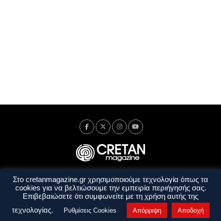
Στο cretanmagazine.gr χρησιμοποιούμε τεχνολογία όπως τα
Ταυτότητα
Πολιτική Απορρήτου
Όροι Χρήσης
cookies για να βελτιώσουμε την εμπειρία περιήγησής σας.
Όροι και Προϋποθέσεις
Επιβεβαιώσετε ότι συμφωνείτε με τη χρήση αυτής της
Copyright © 2014 - 2026 Cretanmagazine. All rights reserved. by
j. bitsakakis
τεχνολογίας.
Ρυθμίσεις Cookies
Απόρριψη
Αποδοχή