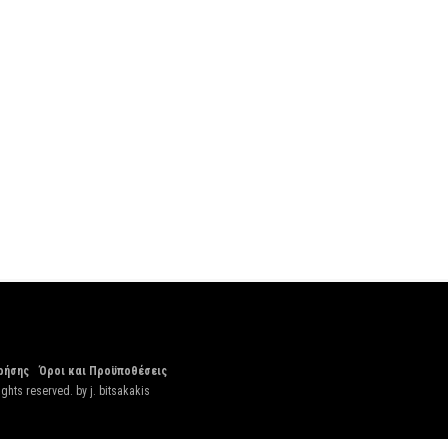
ρήσης
Όροι και Προϋποθέσεις
ights reserved. by
j. bitsakakis