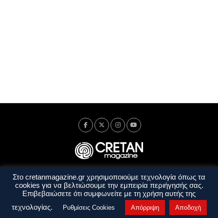
Στο cretanmagazine.gr χρησιμοποιούμε τεχνολογία όπως τα
Ταυτότητα
Πολιτική Απορρήτου
Όροι Χρήσης
cookies για να βελτιώσουμε την εμπειρία περιήγησής σας.
Όροι και Προϋποθέσεις
Επιβεβαιώσετε ότι συμφωνείτε με τη χρήση αυτής της
Copyright © 2014 - 2026 Cretanmagazine. All rights reserved. by
j. bitsakakis
τεχνολογίας.
Ρυθμίσεις Cookies
Απόρριψη
Αποδοχή