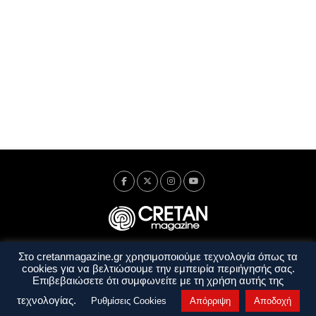
Στο cretanmagazine.gr χρησιμοποιούμε τεχνολογία όπως τα
Ταυτότητα
Πολιτική Απορρήτου
Όροι Χρήσης
cookies για να βελτιώσουμε την εμπειρία περιήγησής σας.
Όροι και Προϋποθέσεις
Επιβεβαιώσετε ότι συμφωνείτε με τη χρήση αυτής της
Copyright © 2014 - 2026 Cretanmagazine. All rights reserved. by
j. bitsakakis
τεχνολογίας.
Ρυθμίσεις Cookies
Απόρριψη
Αποδοχή