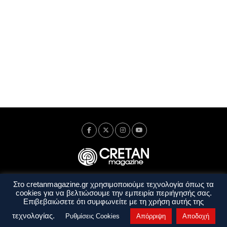
Στο cretanmagazine.gr χρησιμοποιούμε τεχνολογία όπως τα
Ταυτότητα
Πολιτική Απορρήτου
Όροι Χρήσης
cookies για να βελτιώσουμε την εμπειρία περιήγησής σας.
Όροι και Προϋποθέσεις
Επιβεβαιώσετε ότι συμφωνείτε με τη χρήση αυτής της
Copyright © 2014 - 2026 Cretanmagazine. All rights reserved. by
j. bitsakakis
τεχνολογίας.
Ρυθμίσεις Cookies
Απόρριψη
Αποδοχή