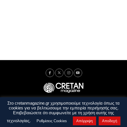
Στο cretanmagazine.gr χρησιμοποιούμε τεχνολογία όπως τα
Ταυτότητα
Πολιτική Απορρήτου
Όροι Χρήσης
cookies για να βελτιώσουμε την εμπειρία περιήγησής σας.
Όροι και Προϋποθέσεις
Επιβεβαιώσετε ότι συμφωνείτε με τη χρήση αυτής της
Copyright © 2014 - 2026 Cretanmagazine. All rights reserved. by
j. bitsakakis
τεχνολογίας.
Ρυθμίσεις Cookies
Απόρριψη
Αποδοχή