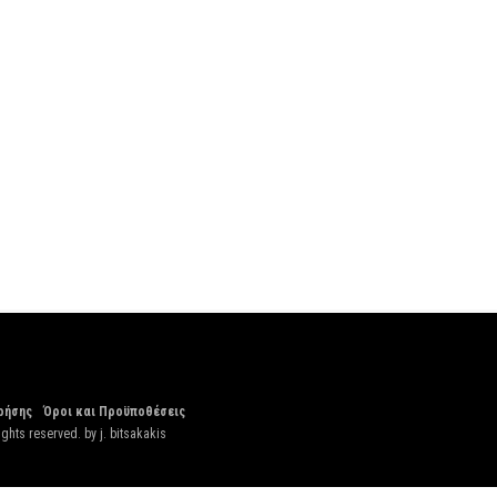
ρήσης
Όροι και Προϋποθέσεις
ights reserved. by
j. bitsakakis