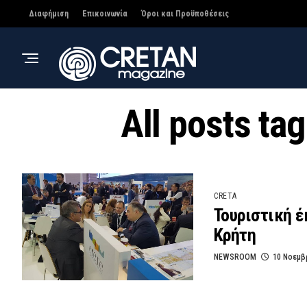
Διαφήμιση
Επικοινωνία
Όροι και Προϋποθέσεις
All posts ta
CRETA
Τουριστική έ
Κρήτη
NEWSROOM
10 Νοεμβ