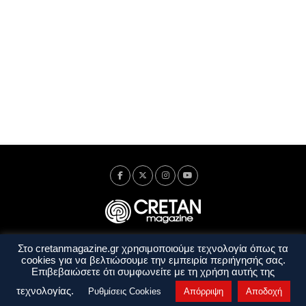
Στο cretanmagazine.gr χρησιμοποιούμε τεχνολογία όπως τα
Ταυτότητα
Πολιτική Απορρήτου
Όροι Χρήσης
cookies για να βελτιώσουμε την εμπειρία περιήγησής σας.
Όροι και Προϋποθέσεις
Επιβεβαιώσετε ότι συμφωνείτε με τη χρήση αυτής της
Copyright © 2014 - 2026 Cretanmagazine. All rights reserved. by
j. bitsakakis
τεχνολογίας.
Ρυθμίσεις Cookies
Απόρριψη
Αποδοχή