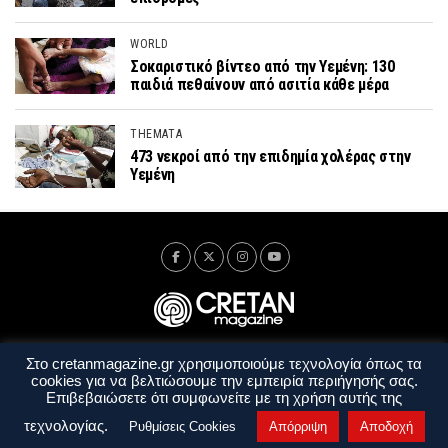
WORLD
Σοκαριστικό βίντεο από την Υεμένη: 130
παιδιά πεθαίνουν από ασιτία κάθε μέρα
THEMATA
473 νεκροί από την επιδημία χολέρας στην
Υεμένη
Στο cretanmagazine.gr χρησιμοποιούμε τεχνολογία όπως τα
Ταυτότητα
Πολιτική Απορρήτου
Όροι Χρήσης
cookies για να βελτιώσουμε την εμπειρία περιήγησής σας.
Όροι και Προϋποθέσεις
Επιβεβαιώσετε ότι συμφωνείτε με τη χρήση αυτής της
Copyright © 2014 - 2026 Cretanmagazine. All rights reserved. by
j. bitsakakis
τεχνολογίας.
Ρυθμίσεις Cookies
Απόρριψη
Αποδοχή