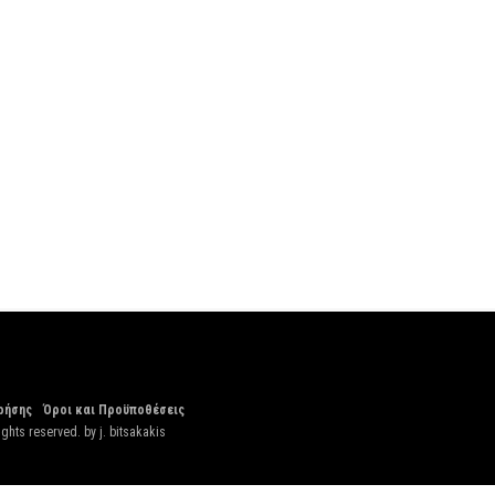
ρήσης
Όροι και Προϋποθέσεις
ights reserved. by
j. bitsakakis