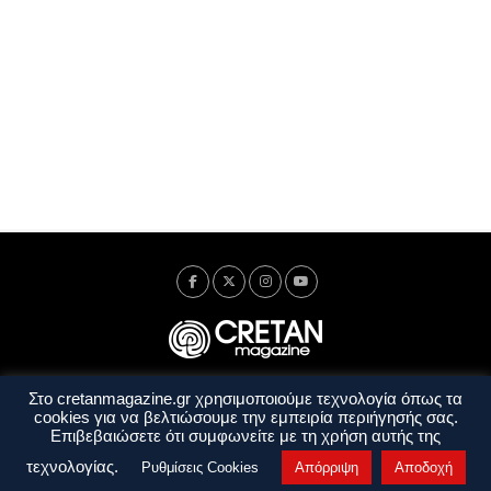
Στο cretanmagazine.gr χρησιμοποιούμε τεχνολογία όπως τα
Ταυτότητα
Πολιτική Απορρήτου
Όροι Χρήσης
cookies για να βελτιώσουμε την εμπειρία περιήγησής σας.
Όροι και Προϋποθέσεις
Επιβεβαιώσετε ότι συμφωνείτε με τη χρήση αυτής της
Copyright © 2014 - 2026 Cretanmagazine. All rights reserved. by
j. bitsakakis
τεχνολογίας.
Ρυθμίσεις Cookies
Απόρριψη
Αποδοχή