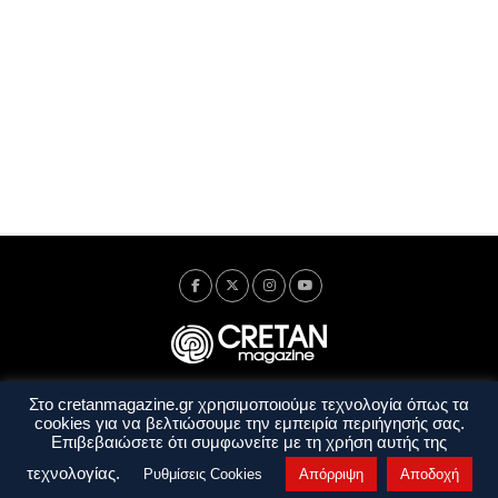
Στο cretanmagazine.gr χρησιμοποιούμε τεχνολογία όπως τα
Ταυτότητα
Πολιτική Απορρήτου
Όροι Χρήσης
cookies για να βελτιώσουμε την εμπειρία περιήγησής σας.
Όροι και Προϋποθέσεις
Επιβεβαιώσετε ότι συμφωνείτε με τη χρήση αυτής της
Copyright © 2014 - 2026 Cretanmagazine. All rights reserved. by
j. bitsakakis
τεχνολογίας.
Ρυθμίσεις Cookies
Απόρριψη
Αποδοχή