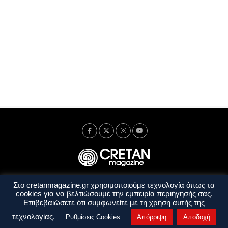
Στο cretanmagazine.gr χρησιμοποιούμε τεχνολογία όπως τα
Ταυτότητα
Πολιτική Απορρήτου
Όροι Χρήσης
cookies για να βελτιώσουμε την εμπειρία περιήγησής σας.
Όροι και Προϋποθέσεις
Επιβεβαιώσετε ότι συμφωνείτε με τη χρήση αυτής της
Copyright © 2014 - 2026 Cretanmagazine. All rights reserved. by
j. bitsakakis
τεχνολογίας.
Ρυθμίσεις Cookies
Απόρριψη
Αποδοχή