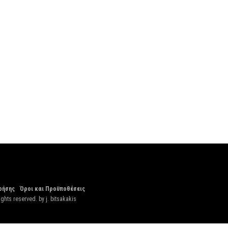
ρήσης
Όροι και Προϋποθέσεις
ights reserved. by
j. bitsakakis