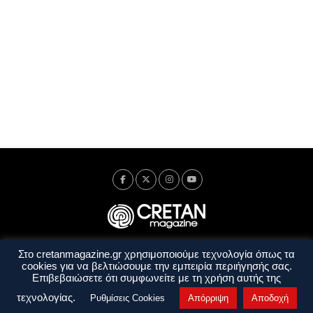
Στο cretanmagazine.gr χρησιμοποιούμε τεχνολογία όπως τα
Ταυτότητα
Πολιτική Απορρήτου
Όροι Χρήσης
cookies για να βελτιώσουμε την εμπειρία περιήγησής σας.
Όροι και Προϋποθέσεις
Επιβεβαιώσετε ότι συμφωνείτε με τη χρήση αυτής της
Copyright © 2014 - 2026 Cretanmagazine. All rights reserved. by
j. bitsakakis
τεχνολογίας.
Ρυθμίσεις Cookies
Απόρριψη
Αποδοχή