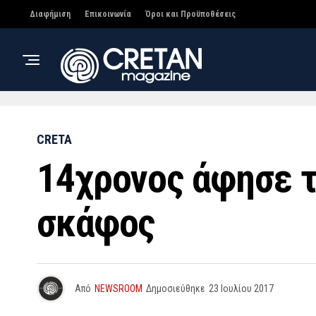
Διαφήμιση
Επικοινωνία
Όροι και Προϋποθέσεις
CRETA
14χρονος άφησε τ
σκάφος
Από
NEWSROOM
Δημοσιεύθηκε
23 Ιουλίου 2017