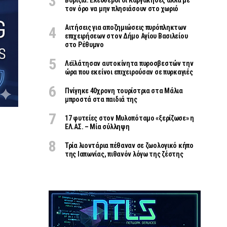
Βορίζια: Ελεύθεροι οι Καργάκηδες αλλά με
τον όρο να μην πλησιάσουν στο χωριό
Αιτήσεις για αποζημιώσεις πυρόπληκτων
επιχειρήσεων στον Δήμο Αγίου Βασιλείου
στο Ρέθυμνο
Λεϊλάτησαν αυτοκίνητα πυροσβεστών την
ώρα που εκείνοι επιχειρούσαν σε πυρκαγιές
Πνίγηκε 40χρονη τουρίστρια στα Μάλια
μπροστά στα παιδιά της
17 φυτείες στον Μυλοπόταμο «ξερίζωσε» η
ΕΛ.ΑΣ. – Μία σύλληψη
Τρία λιοντάρια πέθαναν σε ζωολογικό κήπο
της Ιαπωνίας, πιθανόν λόγω της ζέστης