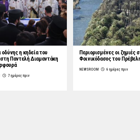
 οδύνης η κηδεία του
Περιορισμένες οι ζημιές 
στη Παντελή Διαμαντάκη
Φοινικόδασος του Πρέβελ
υρφουρά
NEWSROOM
6 ημέρες πριν
M
7 ημέρες πριν