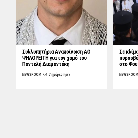
Συλλυπητήρια Ανακοίνωση ΑΟ
Σε κλίμα
ΨΗΛΟΡΕΙΤΗ για τον χαμό του
πυροσβέ
Παντελή Διαμαντάκη
στο Φο
NEWSROOM
7 ημέρες πριν
NEWSROO