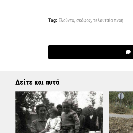
Tag:
Ελούντα
,
σκάφος
,
τελευταία πνοή
Δείτε και αυτά