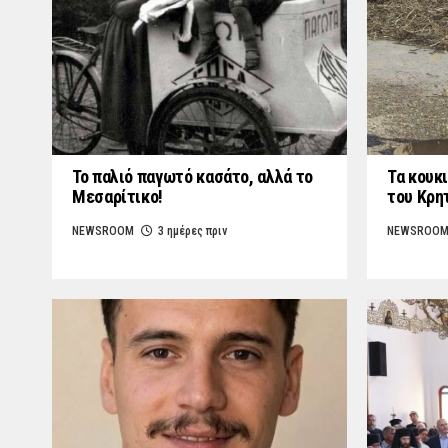
Το παλιό παγωτό κασάτο, αλλά το
Τα κουκι
Μεσαρίτικο!
του Κρη
NEWSROOM
3 ημέρες πριν
NEWSROO