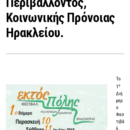
Περιβάλλοντος,
Κοινωνικής Πρόνοιας
Ηρακλείου.
Το
ο
1
Διή
μερ
ο
Φεσ
τιβά
λ