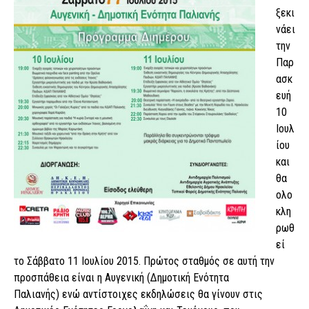
ξεκι
νάει
την
Παρ
ασκ
ευή
10
Ιουλ
ίου
και
θα
ολο
κλη
ρωθ
εί
το Σάββατο 11 Ιουλίου 2015. Πρώτος σταθμός σε αυτή την
προσπάθεια είναι η Αυγενική (Δημοτική Ενότητα
Παλιανής) ενώ αντίστοιχες εκδηλώσεις θα γίνουν στις