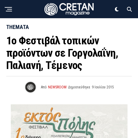
THEMATA
1ο Φεστιβάλ τοπικών
προϊόντων σε Γοργολαΐνη,
Παλιανή, Τέμενος
Από
NEWSROOM
Δημοσιεύθηκε
9 Ιουλίου 2015