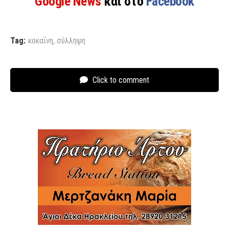
Google News
και στο
Facebook
Tag:
κοκαΐνη
,
σύλληψη
Click to comment