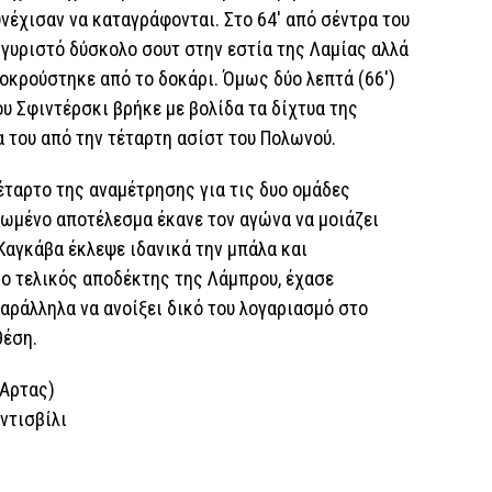
συνέχισαν να καταγράφονται. Στο 64′ από σέντρα του
 γυριστό δύσκολο σουτ στην εστία της Λαμίας αλλά
ποκρούστηκε από το δοκάρι. Όμως δύο λεπτά (66′)
υ Σφιντέρσκι βρήκε με βολίδα τα δίχτυα της
μα του από την τέταρτη ασίστ του Πολωνού.
τέταρτο της αναμέτρησης για τις δυο ομάδες
φωμένο αποτέλεσμα έκανε τον αγώνα να μοιάζει
 Καγκάβα έκλεψε ιδανικά την μπάλα και
 ο τελικός αποδέκτης της Λάμπρου, έχασε
παράλληλα να ανοίξει δικό του λογαριασμό στο
θέση.
(Αρτας)
ντισβίλι