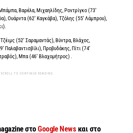
 Μπάμπα, Βαρέλα, Μιχαηλίδης, Ροντρίγκο (73′
α), Ουάρντα (62′ Καγκάβα), Τζόλης (55′ Λάμπρου),
ι).
Τζέιμς (52′ Σαραμαντάς), Βύντρα, Βλάχος,
′ Παλαβαντισβίλι), Προβυδάκης, Πίτι (74′
τραβός), Μπα (46′ Βλαχομήτρος) .
 SCROLL TO CONTINUE READING.
magazine στο
Google News
και στο