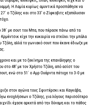
αι σοβαρές ελλείψεις, όπως ελλείψεις είχε και ο
ραμμή. Η Λαμία κυρίως αμυντικά προσπάθησε να
 27΄ ο Τζόλης και στο 33′ ο Ζίφκοβιτς εξαπέλυσαν
στόχο.
ο 38΄ με σουτ του Μπα, που πέρασε πάνω από τα
ο Κρμέντσικ είχε την ευκαιρία να στείλει την μπάλα
υ Τζόλη, αλλά το γωνιακό σουτ που έκανε έδιωξε με
ας.
χρονο και με το ξεκίνημα της επανάληψης ο
υ στο 48′ με τον Χρήστο Τζόλη, από ασίστ του
σουτ, ενώ στο 51΄ ο Αμρ Ουάρντα πέτυχε το 3-0 με
έριξε στον αγώνα τους Σφιντέρσκι και Καγκάβα,
όγω ενοχλήσεων ο Τζόλης, για λόγους περισσότερο
αιχνίδι έχασε αρκετά από την δύναμη και το πάθος