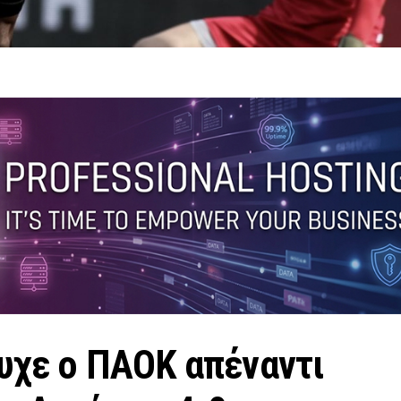
υχε ο ΠΑΟΚ απέναντι