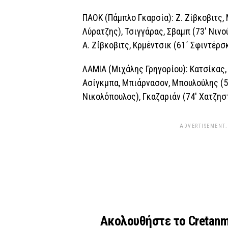
ΠΑΟΚ (Πάμπλο Γκαρσία): Ζ. Ζίβκοβιτς,
Λύρατζης), Τσιγγάρας, Σβαμπ (73′ Νινού
Α. Ζίβκοβιτς, Κρμέντσικ (61΄ Σφιντέρσκ
ΛΑΜΙΑ (Μιχάλης Γρηγορίου): Κατσίκας, 
Ασίγκμπα, Μπιάρνασον, Μπουλούλης (59
Νικολόπουλος), Γκαζαριάν (74′ Χατζησ
ADVERTISEMENT.
Ακολουθήστε το Cretan