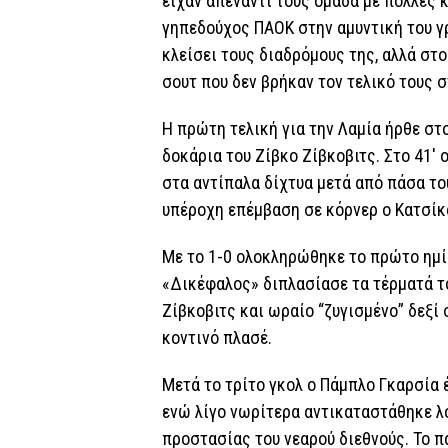
είχαν απέναντι τους ομάδα με πολλές κ
γηπεδούχος ΠΑΟΚ στην αμυντική του γ
κλείσει τους διαδρόμους της, αλλά στο
σουτ που δεν βρήκαν τον τελικό τους 
Η πρώτη τελική για την Λαμία ήρθε στ
δοκάρια του Ζίβκο Ζίβκοβιτς. Στο 41′ 
στα αντίπαλα δίχτυα μετά από πάσα το
υπέροχη επέμβαση σε κόρνερ ο Κατσίκ
Με το 1-0 ολοκληρώθηκε το πρώτο ημί
«Δικέφαλος» διπλασίασε τα τέρματά το
Ζίβκοβιτς και ωραίο “ζυγισμένο” δεξί 
κοντινό πλασέ.
Μετά το τρίτο γκολ ο Πάμπλο Γκαρσία 
ενώ λίγο νωρίτερα αντικαταστάθηκε λ
προστασίας του νεαρού διεθνούς. Το π