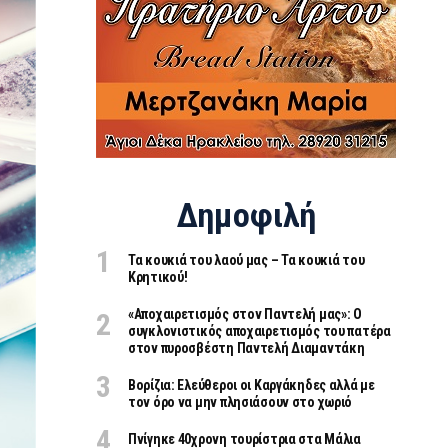
Δημοφιλή
Τα κουκιά του λαού μας – Τα κουκιά του
Κρητικού!
«Aποχαιρετισμός στον Παντελή μας»: Ο
συγκλονιστικός αποχαιρετισμός του πατέρα
στον πυροσβέστη Παντελή Διαμαντάκη
Βορίζια: Ελεύθεροι οι Καργάκηδες αλλά με
τον όρο να μην πλησιάσουν στο χωριό
Πνίγηκε 40χρονη τουρίστρια στα Μάλια