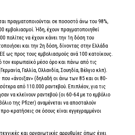
ται πραγματοποιούνται σε ποσοστό άνω του 98%,
00 εμβολιασμοί. Ήδη, έχουν πραγματοποιηθεί
00 πολίτες να έχουν κάνει την 1η δόση του
τοποιήσει και την 2η δόση, δίνοντας στην Ελλάδα
 ΕΕ ως προς τους εμβολιασμούς ανά 100 κατοίκους.
ό τον ευρωπαϊκό μέσο όρο και πάνω από τις
ερμανία, Γαλλία, Ολλανδία, Σουηδία, Βέλγιο κλπ).
 που «άνοιξαν» (δηλαδή οι άνω των 85 και οι 80-
ότερα από 110.000 ραντεβού. Επιπλέον, για τις
σαν να κλείνουν ραντεβού (οι 60-64 με το εμβόλιο
μβόλιο της Pfizer) αναμένεται να αποσταλούν
 προ-κρατήσεις σε όσους είναι εγγεγραμμένοι
 τεχνικές και οργανωτικές αρρυθμίες όπως έχει