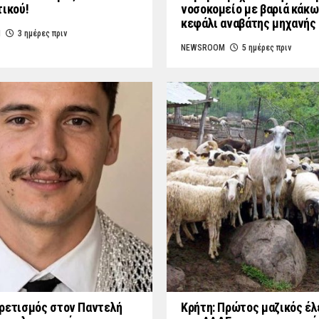
τικού!
νοσοκομείο με βαριά κάκω
κεφάλι αναβάτης μηχανής
M
3 ημέρες πριν
NEWSROOM
5 ημέρες πριν
ρετισμός στον Παντελή
Κρήτη: Πρώτος μαζικός έλ