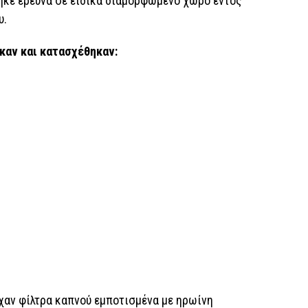
κε έρευνα σε ειδικά διαμορφωμένο χώρο εντός
υ.
καν και κατασχέθηκαν:
ίχαν φίλτρα καπνού εμποτισμένα με ηρωίνη