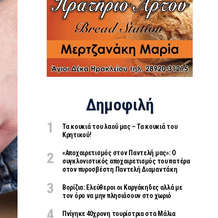
Δημοφιλή
Τα κουκιά του λαού μας – Τα κουκιά του
Κρητικού!
«Aποχαιρετισμός στον Παντελή μας»: Ο
συγκλονιστικός αποχαιρετισμός του πατέρα
στον πυροσβέστη Παντελή Διαμαντάκη
Βορίζια: Ελεύθεροι οι Καργάκηδες αλλά με
τον όρο να μην πλησιάσουν στο χωριό
Πνίγηκε 40χρονη τουρίστρια στα Μάλια